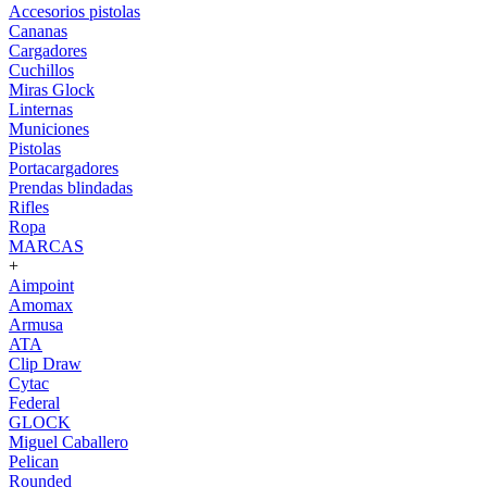
Accesorios pistolas
Cananas
Cargadores
Cuchillos
Miras Glock
Linternas
Municiones
Pistolas
Portacargadores
Prendas blindadas
Rifles
Ropa
MARCAS
+
Aimpoint
Amomax
Armusa
ATA
Clip Draw
Cytac
Federal
GLOCK
Miguel Caballero
Pelican
Rounded