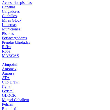
Accesorios pistolas
Cananas
Cargadores
Cuchillos
Miras Glock
Linternas
Municiones
Pistolas
Portacargadores
Prendas blindadas
Rifles
Ropa
MARCAS
+
Aimpoint
Amomax
Armusa
ATA
Clip Draw
Cytac
Federal
GLOCK
Miguel Caballero
Pelican
Rounded