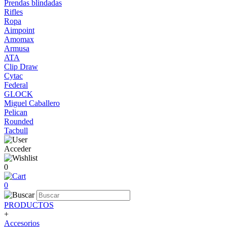
Prendas blindadas
Rifles
Ropa
Aimpoint
Amomax
Armusa
ATA
Clip Draw
Cytac
Federal
GLOCK
Miguel Caballero
Pelican
Rounded
Tacbull
Acceder
0
0
PRODUCTOS
+
Accesorios