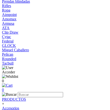
Prendas blindadas
Rifles
Ropa
Aimpoint
Amomax
Armusa
ATA
Clip Draw
Cytac
Federal
GLOCK
Miguel Caballero
Pelican
Rounded
Tacbull
Acceder
0
0
PRODUCTOS
+
Accesorios