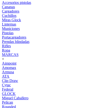
Accesorios pistolas
Cananas
Cargadores
Cuchillos
Miras Glock
Linternas
Municiones
Pistolas
Portacargadores
Prendas blindadas
Rifles
Ropa
MARCAS
+
Aimpoint
Amomax
Armusa
ATA
Clip Draw
Cytac
Federal
GLOCK
Miguel Caballero
Pelican
Rounded