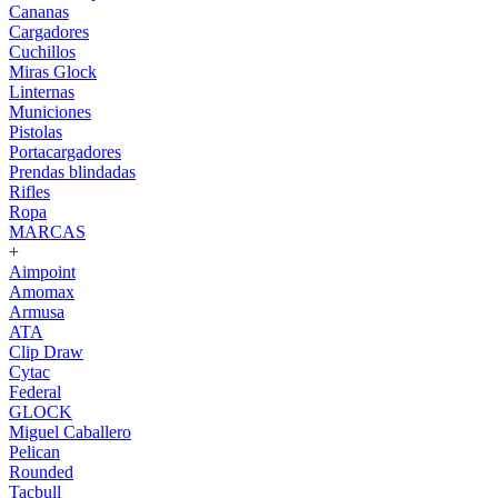
Cananas
Cargadores
Cuchillos
Miras Glock
Linternas
Municiones
Pistolas
Portacargadores
Prendas blindadas
Rifles
Ropa
MARCAS
+
Aimpoint
Amomax
Armusa
ATA
Clip Draw
Cytac
Federal
GLOCK
Miguel Caballero
Pelican
Rounded
Tacbull