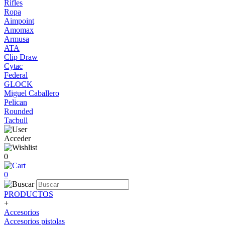
Rifles
Ropa
Aimpoint
Amomax
Armusa
ATA
Clip Draw
Cytac
Federal
GLOCK
Miguel Caballero
Pelican
Rounded
Tacbull
Acceder
0
0
PRODUCTOS
+
Accesorios
Accesorios pistolas