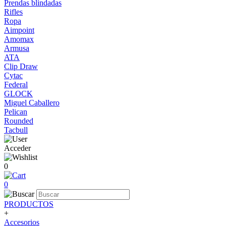
Prendas blindadas
Rifles
Ropa
Aimpoint
Amomax
Armusa
ATA
Clip Draw
Cytac
Federal
GLOCK
Miguel Caballero
Pelican
Rounded
Tacbull
Acceder
0
0
PRODUCTOS
+
Accesorios