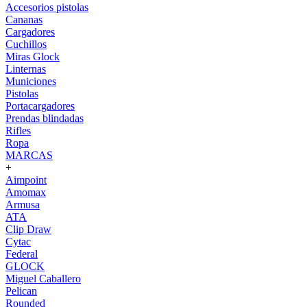
Accesorios pistolas
Cananas
Cargadores
Cuchillos
Miras Glock
Linternas
Municiones
Pistolas
Portacargadores
Prendas blindadas
Rifles
Ropa
MARCAS
+
Aimpoint
Amomax
Armusa
ATA
Clip Draw
Cytac
Federal
GLOCK
Miguel Caballero
Pelican
Rounded