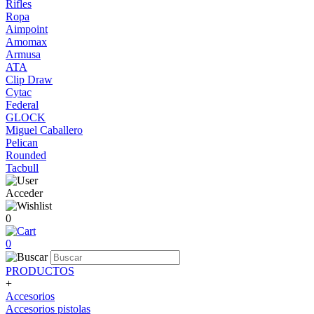
Rifles
Ropa
Aimpoint
Amomax
Armusa
ATA
Clip Draw
Cytac
Federal
GLOCK
Miguel Caballero
Pelican
Rounded
Tacbull
Acceder
0
0
PRODUCTOS
+
Accesorios
Accesorios pistolas