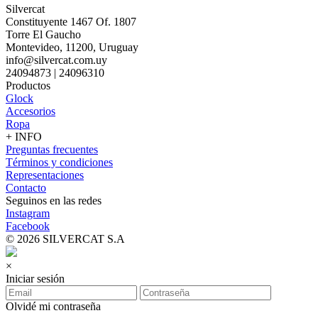
Silvercat
Constituyente 1467 Of. 1807
Torre El Gaucho
Montevideo, 11200, Uruguay
info@silvercat.com.uy
24094873 | 24096310
Productos
Glock
Accesorios
Ropa
+ INFO
Preguntas frecuentes
Términos y condiciones
Representaciones
Contacto
Seguinos en las redes
Instagram
Facebook
© 2026 SILVERCAT S.A
×
Iniciar sesión
Olvidé mi contraseña