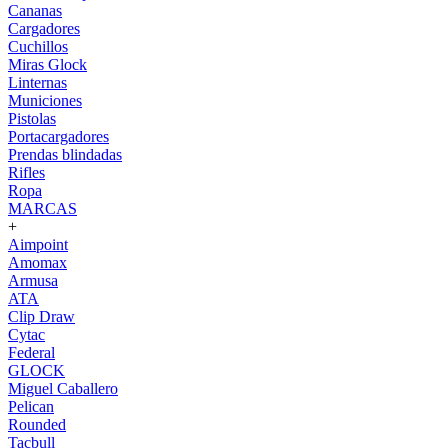
Cananas
Cargadores
Cuchillos
Miras Glock
Linternas
Municiones
Pistolas
Portacargadores
Prendas blindadas
Rifles
Ropa
MARCAS
+
Aimpoint
Amomax
Armusa
ATA
Clip Draw
Cytac
Federal
GLOCK
Miguel Caballero
Pelican
Rounded
Tacbull