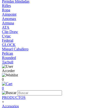
Prendas blindadas
Rifles
Ropa
Aimpoint
Amomax
Armusa
ATA
Clip Draw
Cytac
Federal
GLOCK
Miguel Caballero
Pelican
Rounded
Tacbull
Acceder
0
0
PRODUCTOS
+
Accesorios