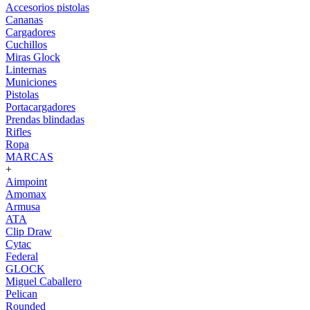
Accesorios pistolas
Cananas
Cargadores
Cuchillos
Miras Glock
Linternas
Municiones
Pistolas
Portacargadores
Prendas blindadas
Rifles
Ropa
MARCAS
+
Aimpoint
Amomax
Armusa
ATA
Clip Draw
Cytac
Federal
GLOCK
Miguel Caballero
Pelican
Rounded