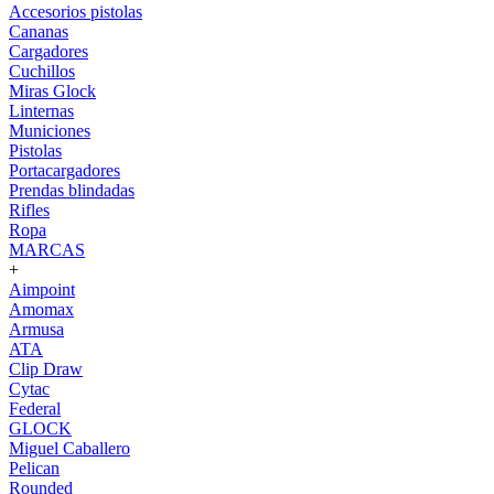
Accesorios pistolas
Cananas
Cargadores
Cuchillos
Miras Glock
Linternas
Municiones
Pistolas
Portacargadores
Prendas blindadas
Rifles
Ropa
MARCAS
+
Aimpoint
Amomax
Armusa
ATA
Clip Draw
Cytac
Federal
GLOCK
Miguel Caballero
Pelican
Rounded