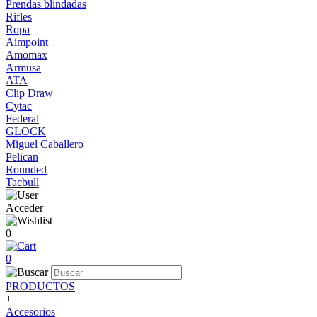
Prendas blindadas
Rifles
Ropa
Aimpoint
Amomax
Armusa
ATA
Clip Draw
Cytac
Federal
GLOCK
Miguel Caballero
Pelican
Rounded
Tacbull
Acceder
0
0
PRODUCTOS
+
Accesorios