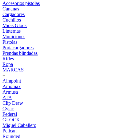
Accesorios pistolas
Cananas
Cargadores
Cuchillos
Miras Glock
Linternas
Municiones
Pistolas
Portacargadores
Prendas blindadas
Rifles
Ropa
MARCAS
+
Aimpoint
Amomax
Armusa
ATA
Clip Draw
Cytac
Federal
GLOCK
Miguel Caballero
Pelican
Rounded