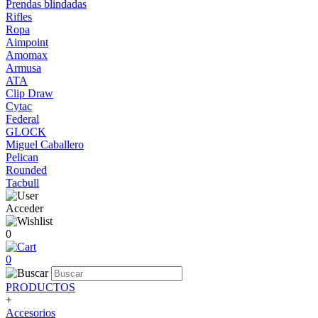
Prendas blindadas
Rifles
Ropa
Aimpoint
Amomax
Armusa
ATA
Clip Draw
Cytac
Federal
GLOCK
Miguel Caballero
Pelican
Rounded
Tacbull
Acceder
0
0
PRODUCTOS
+
Accesorios