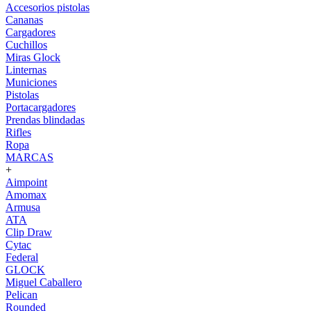
Accesorios pistolas
Cananas
Cargadores
Cuchillos
Miras Glock
Linternas
Municiones
Pistolas
Portacargadores
Prendas blindadas
Rifles
Ropa
MARCAS
+
Aimpoint
Amomax
Armusa
ATA
Clip Draw
Cytac
Federal
GLOCK
Miguel Caballero
Pelican
Rounded