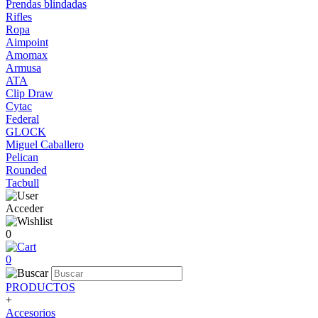
Prendas blindadas
Rifles
Ropa
Aimpoint
Amomax
Armusa
ATA
Clip Draw
Cytac
Federal
GLOCK
Miguel Caballero
Pelican
Rounded
Tacbull
Acceder
0
0
PRODUCTOS
+
Accesorios