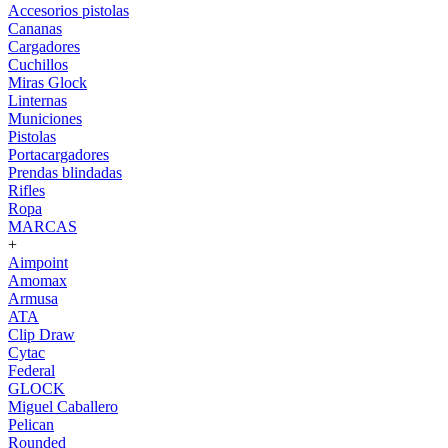
Accesorios pistolas
Cananas
Cargadores
Cuchillos
Miras Glock
Linternas
Municiones
Pistolas
Portacargadores
Prendas blindadas
Rifles
Ropa
MARCAS
+
Aimpoint
Amomax
Armusa
ATA
Clip Draw
Cytac
Federal
GLOCK
Miguel Caballero
Pelican
Rounded