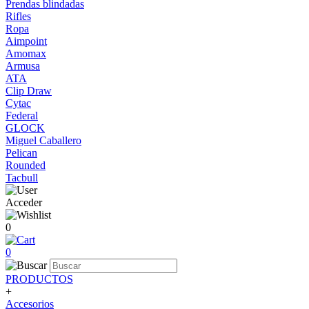
Prendas blindadas
Rifles
Ropa
Aimpoint
Amomax
Armusa
ATA
Clip Draw
Cytac
Federal
GLOCK
Miguel Caballero
Pelican
Rounded
Tacbull
Acceder
0
0
PRODUCTOS
+
Accesorios