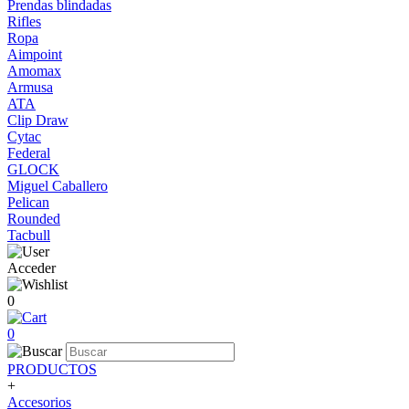
Prendas blindadas
Rifles
Ropa
Aimpoint
Amomax
Armusa
ATA
Clip Draw
Cytac
Federal
GLOCK
Miguel Caballero
Pelican
Rounded
Tacbull
Acceder
0
0
PRODUCTOS
+
Accesorios