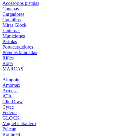
Accesorios pistolas
Cananas
Cargadores
Cuchillos
Miras Glock
Linternas
Municiones
Pistolas
Portacargadores
Prendas blindadas
Rifles
Ropa
MARCAS
+
Aimpoint
Amomax
Armusa
ATA
Clip Draw
Cytac
Federal
GLOCK
Miguel Caballero
Pelican
Rounded