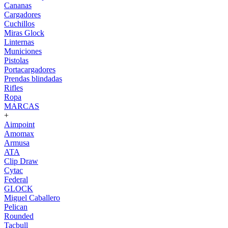
Cananas
Cargadores
Cuchillos
Miras Glock
Linternas
Municiones
Pistolas
Portacargadores
Prendas blindadas
Rifles
Ropa
MARCAS
+
Aimpoint
Amomax
Armusa
ATA
Clip Draw
Cytac
Federal
GLOCK
Miguel Caballero
Pelican
Rounded
Tacbull