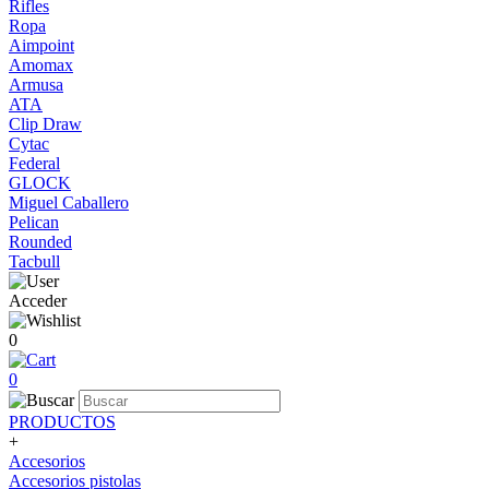
Rifles
Ropa
Aimpoint
Amomax
Armusa
ATA
Clip Draw
Cytac
Federal
GLOCK
Miguel Caballero
Pelican
Rounded
Tacbull
Acceder
0
0
PRODUCTOS
+
Accesorios
Accesorios pistolas