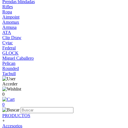
Prendas blindadas
Rifles
Ropa
Aimpoint
Amomax
Armusa
ATA
Clip Draw
Cytac
Federal
GLOCK
Miguel Caballero
Pelican
Rounded
Tacbull
Acceder
0
0
PRODUCTOS
+
Accesorios