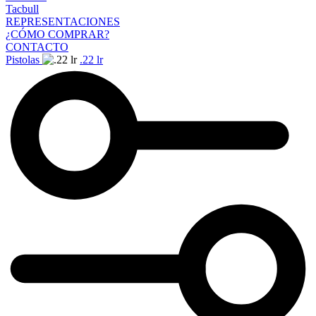
Tacbull
REPRESENTACIONES
¿CÓMO COMPRAR?
CONTACTO
Pistolas
.22 lr