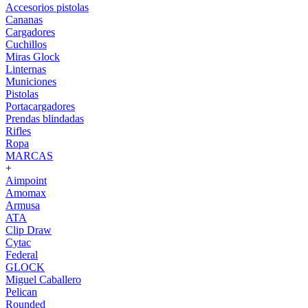
Accesorios pistolas
Cananas
Cargadores
Cuchillos
Miras Glock
Linternas
Municiones
Pistolas
Portacargadores
Prendas blindadas
Rifles
Ropa
MARCAS
+
Aimpoint
Amomax
Armusa
ATA
Clip Draw
Cytac
Federal
GLOCK
Miguel Caballero
Pelican
Rounded