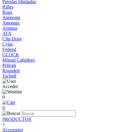
Prendas blindadas
Rifles
Ropa
Aimpoint
Amomax
Armusa
ATA
Clip Draw
Cytac
Federal
GLOCK
Miguel Caballero
Pelican
Rounded
Tacbull
Acceder
0
0
PRODUCTOS
+
Accesorios