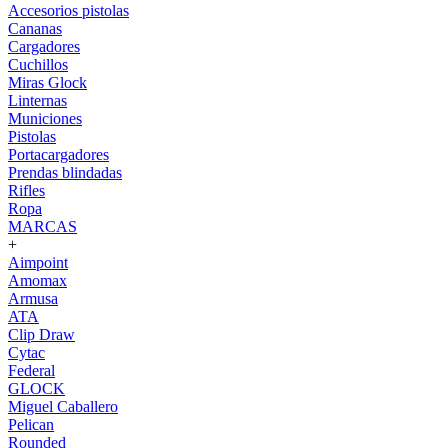
Accesorios pistolas
Cananas
Cargadores
Cuchillos
Miras Glock
Linternas
Municiones
Pistolas
Portacargadores
Prendas blindadas
Rifles
Ropa
MARCAS
+
Aimpoint
Amomax
Armusa
ATA
Clip Draw
Cytac
Federal
GLOCK
Miguel Caballero
Pelican
Rounded