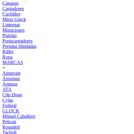
Cananas
Cargadores
Cuchillos
Miras Glock
Linternas
Municiones
Pistolas
Portacargadores
Prendas blindadas
Rifles
Ropa
MARCAS
+
Aimpoint
Amomax
Armusa
ATA
Clip Draw
Cytac
Federal
GLOCK
Miguel Caballero
Pelican
Rounded
Tacbull