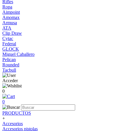
Rifles
Ropa
Aimpoint
Amomax
Armusa
ATA
Clip Draw
Cytac
Federal
GLOCK
Miguel Caballero
Pelican
Rounded
Tacbull
Acceder
0
0
PRODUCTOS
+
Accesorios
Accesorios pistolas