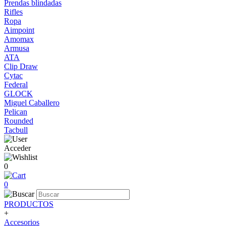
Prendas blindadas
Rifles
Ropa
Aimpoint
Amomax
Armusa
ATA
Clip Draw
Cytac
Federal
GLOCK
Miguel Caballero
Pelican
Rounded
Tacbull
Acceder
0
0
PRODUCTOS
+
Accesorios