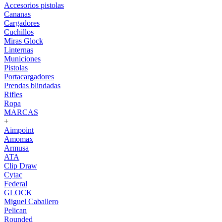
Accesorios pistolas
Cananas
Cargadores
Cuchillos
Miras Glock
Linternas
Municiones
Pistolas
Portacargadores
Prendas blindadas
Rifles
Ropa
MARCAS
+
Aimpoint
Amomax
Armusa
ATA
Clip Draw
Cytac
Federal
GLOCK
Miguel Caballero
Pelican
Rounded