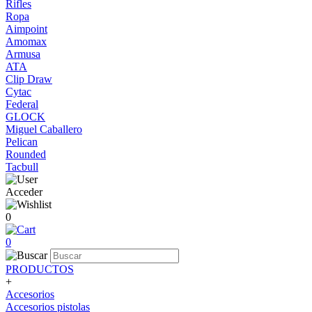
Rifles
Ropa
Aimpoint
Amomax
Armusa
ATA
Clip Draw
Cytac
Federal
GLOCK
Miguel Caballero
Pelican
Rounded
Tacbull
Acceder
0
0
PRODUCTOS
+
Accesorios
Accesorios pistolas