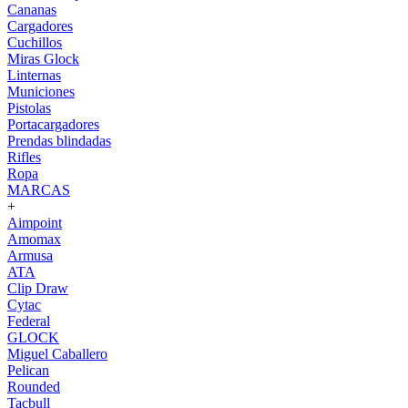
Cananas
Cargadores
Cuchillos
Miras Glock
Linternas
Municiones
Pistolas
Portacargadores
Prendas blindadas
Rifles
Ropa
MARCAS
+
Aimpoint
Amomax
Armusa
ATA
Clip Draw
Cytac
Federal
GLOCK
Miguel Caballero
Pelican
Rounded
Tacbull