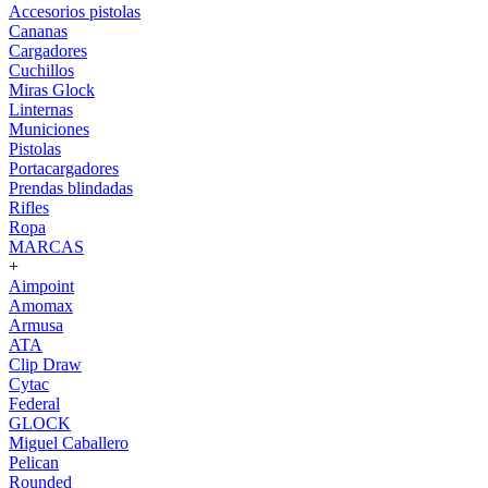
Accesorios pistolas
Cananas
Cargadores
Cuchillos
Miras Glock
Linternas
Municiones
Pistolas
Portacargadores
Prendas blindadas
Rifles
Ropa
MARCAS
+
Aimpoint
Amomax
Armusa
ATA
Clip Draw
Cytac
Federal
GLOCK
Miguel Caballero
Pelican
Rounded