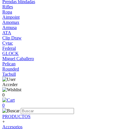
Prendas blindadas
Rifles
Ropa
Aimpoint
Amomax
Armusa
ATA
Clip Draw
Cytac
Federal
GLOCK
Miguel Caballero
Pelican
Rounded
Tacbull
Acceder
0
0
PRODUCTOS
+
Accesorios