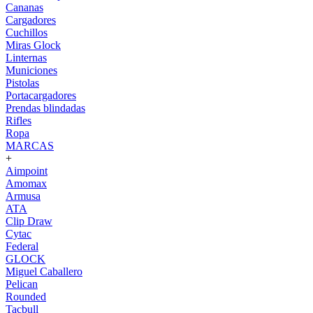
Cananas
Cargadores
Cuchillos
Miras Glock
Linternas
Municiones
Pistolas
Portacargadores
Prendas blindadas
Rifles
Ropa
MARCAS
+
Aimpoint
Amomax
Armusa
ATA
Clip Draw
Cytac
Federal
GLOCK
Miguel Caballero
Pelican
Rounded
Tacbull