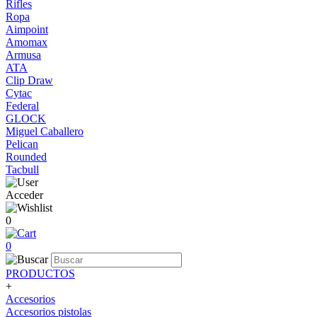
Rifles
Ropa
Aimpoint
Amomax
Armusa
ATA
Clip Draw
Cytac
Federal
GLOCK
Miguel Caballero
Pelican
Rounded
Tacbull
Acceder
0
0
PRODUCTOS
+
Accesorios
Accesorios pistolas