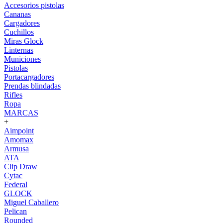
Accesorios pistolas
Cananas
Cargadores
Cuchillos
Miras Glock
Linternas
Municiones
Pistolas
Portacargadores
Prendas blindadas
Rifles
Ropa
MARCAS
+
Aimpoint
Amomax
Armusa
ATA
Clip Draw
Cytac
Federal
GLOCK
Miguel Caballero
Pelican
Rounded