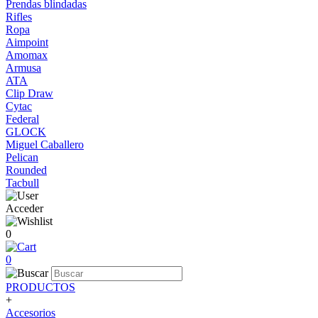
Prendas blindadas
Rifles
Ropa
Aimpoint
Amomax
Armusa
ATA
Clip Draw
Cytac
Federal
GLOCK
Miguel Caballero
Pelican
Rounded
Tacbull
Acceder
0
0
PRODUCTOS
+
Accesorios