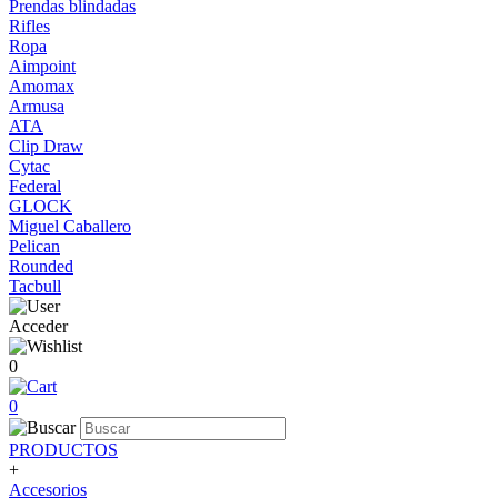
Prendas blindadas
Rifles
Ropa
Aimpoint
Amomax
Armusa
ATA
Clip Draw
Cytac
Federal
GLOCK
Miguel Caballero
Pelican
Rounded
Tacbull
Acceder
0
0
PRODUCTOS
+
Accesorios