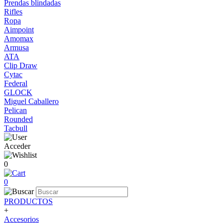
Prendas blindadas
Rifles
Ropa
Aimpoint
Amomax
Armusa
ATA
Clip Draw
Cytac
Federal
GLOCK
Miguel Caballero
Pelican
Rounded
Tacbull
Acceder
0
0
PRODUCTOS
+
Accesorios