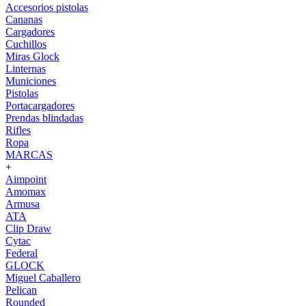
Accesorios pistolas
Cananas
Cargadores
Cuchillos
Miras Glock
Linternas
Municiones
Pistolas
Portacargadores
Prendas blindadas
Rifles
Ropa
MARCAS
+
Aimpoint
Amomax
Armusa
ATA
Clip Draw
Cytac
Federal
GLOCK
Miguel Caballero
Pelican
Rounded