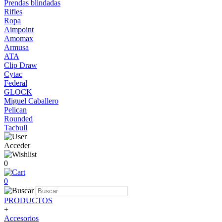
Prendas blindadas
Rifles
Ropa
Aimpoint
Amomax
Armusa
ATA
Clip Draw
Cytac
Federal
GLOCK
Miguel Caballero
Pelican
Rounded
Tacbull
Acceder
0
0
PRODUCTOS
+
Accesorios