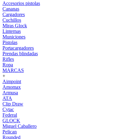
Accesorios pistolas
Cananas
Cargadores
Cuchillos
Miras Glock
Linternas
Municiones
Pistolas
Portacargadores
Prendas blindadas
Rifles
Ropa
MARCAS
+
Aimpoint
Amomax
Armusa
ATA
Clip Draw
Cytac
Federal
GLOCK
Miguel Caballero
Pelican
Rounded